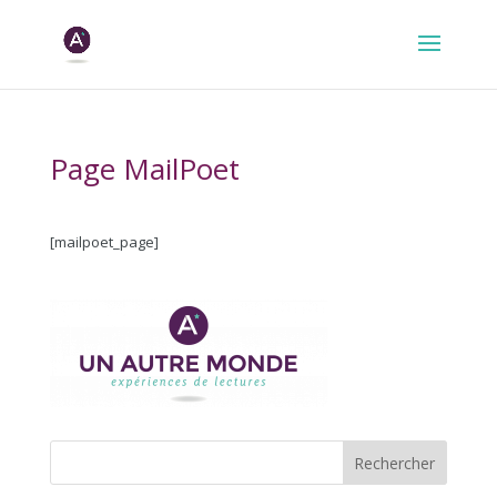
Page MailPoet
[mailpoet_page]