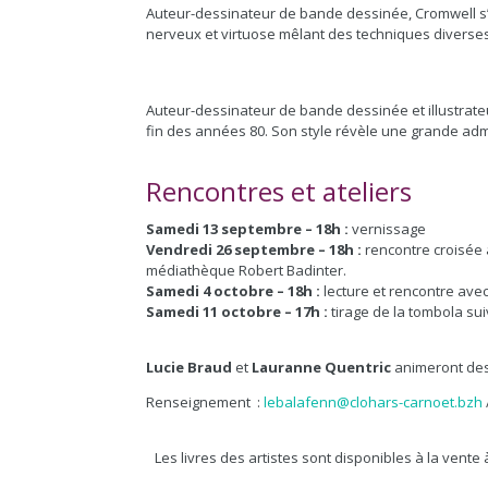
Auteur-dessinateur de bande dessinée, Cromwell s
nerveux et virtuose mêlant des techniques diverses s
Auteur-dessinateur de bande dessinée et illustrateu
fin des années 80. Son style révèle une grande admi
Rencontres et ateliers
Samedi 13 septembre – 18h :
vernissage
Vendredi 26 septembre – 18h :
rencontre croisée
médiathèque Robert Badinter.
Samedi 4 octobre – 18h :
lecture et rencontre ave
Samedi 11 octobre – 17h :
tirage de la tombola sui
Lucie Braud
et
Lauranne Quentric
animeront des a
Renseignement :
lebalafenn@clohars-carnoet.bzh
Les livres des artistes sont disponibles à la vente