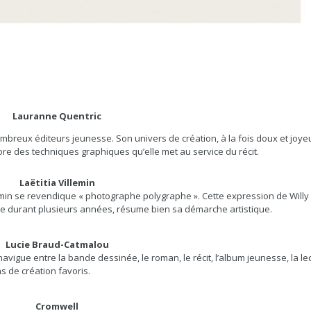
Lauranne Quentric
ombreux éditeurs jeunesse. Son univers de création, à la fois doux et joye
lore des techniques graphiques qu’elle met au service du récit.
Laëtitia Villemin
min se revendique « photographe polygraphe ». Cette expression de Willy
ce durant plusieurs années, résume bien sa démarche artistique.
Lucie Braud-Catmalou
navigue entre la bande dessinée, le roman, le récit, l’album jeunesse, la le
ns de création favoris.
Cromwell