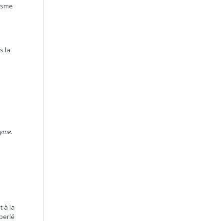
hisme
s la
nyme
.
t à la
perlé