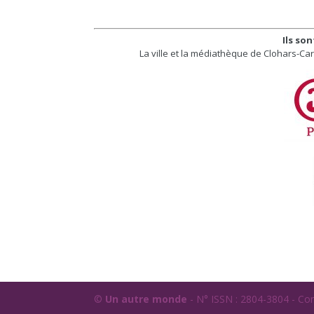
Ils so
La ville et la médiathèque de Clohars-Car
©
Un autre monde
- N° ISSN : 2804-3804 - Co