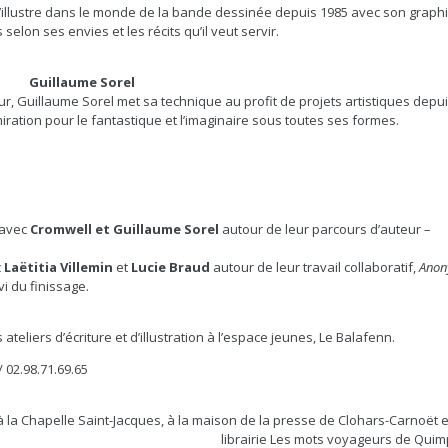
’illustre dans le monde de la bande dessinée depuis 1985 avec son grap
elon ses envies et les récits qu’il veut servir.
Guillaume Sorel
r, Guillaume Sorel met sa technique au profit de projets artistiques depui
ration pour le fantastique et l’imaginaire sous toutes ses formes.
 avec
Cromwell et Guillaume Sorel
autour de leur parcours d’auteur –
c
Laëtitia Villemin
et
Lucie Braud
autour de leur travail collaboratif,
Ano
vi du finissage.
teliers d’écriture et d’illustration à l’espace jeunes, Le Balafenn.
/ 02.98.71.69.65
 à la Chapelle Saint-Jacques, à la maison de la presse de Clohars-Carnoët e
librairie Les mots voyageurs de Quim