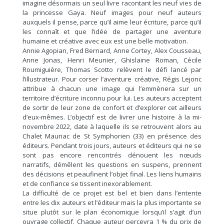
imagine désormais un seul livre racontant les neuf vies de
la princesse Gaya. Neuf images pour neuf auteurs
auxquels il pense, parce qu’il aime leur écriture, parce qu’il
les connaît et que l’idée de partager une aventure
humaine et créative avec eux est une belle motivation.
Annie Agopian, Fred Bernard, Anne Cortey, Alex Cousseau,
Anne Jonas, Henri Meunier, Ghislaine Roman, Cécile
Roumiguière, Thomas Scotto relèvent le défi lancé par
l’illustrateur. Pour corser l’aventure créative, Régis Lejonc
attribue à chacun une image qui l’emmènera sur un
territoire d’écriture inconnu pour lui. Les auteurs acceptent
de sortir de leur zone de confort et d’explorer cet ailleurs
d’eux-mêmes. L’objectif est de livrer une histoire à la mi-
novembre 2022, date à laquelle ils se retrouvent alors au
Chalet Mauriac de St Symphorien (33) en présence des
éditeurs. Pendant trois jours, auteurs et éditeurs qui ne se
sont pas encore rencontrés dénouent les nœuds
narratifs, démêlent les questions en suspens, prennent
des décisions et peaufinent l’objet final. Les liens humains
et de confiance se tissent inexorablement.
La difficulté de ce projet est bel et bien dans l’entente
entre les dix auteurs et l’éditeur mais la plus importante se
situe plutôt sur le plan économique lorsqu’il s’agit d’un
ouvrage collectif. Chaque auteur percevra 1 % du prix de