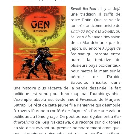
Benoît Berthou
: Il y a déjà
une tradition. Il suffit de
relire Tintin. Que ce soit le
ton très anticommuniste de
Tintin au pays des Soviets
, ou
Le Lotus bleu
avec l’invasion
de la Mandchourie par le
Japon, ou encore
Au pays de
l’or noir
qui raconte entre
autres la tentative de
plusieurs pays occidentaux
pour mettre la main sur le
pétrole de l’Arabie
Saoudite. Ensuite, dans
une histoire plus récente de la bande dessinée, le fait
politique est venu pour beaucoup par l’autobiographie.
L’exemple absolu est évidemment
Persepolis
de Marjane
Satrapi. Le récit de cette jeune fille iranienne qui déambule
à travers l’Europe a conféré de façon très forte une valeur
politique au témoignage. On peut penser également à
Gen
d’Hiroshima
de Keiji Nakazawa, qui raconte sur dix tomes
sa vie de survivant au premier bombardement atomique,
une chronique poignante qui est aujourd’hui utilisée