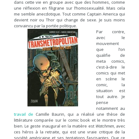
dans cette vie en groupe avec que des hommes, comme
une réflexion en filigrane sur l’homosexualité. Mais cela
me semble anecdotique. Tout comme Captain America qui
devient noir ou Thor qui change de sexe. Je suis moins
convaincu par la portée politique.
Par contre,
avec le
mouvement
que l’on
qualifie de
meta comics,
c’est-à-dire le
comics qui met
en scène le
comic, la
situation est
tout autre. Je
pense
notamment au
travail de
Camille Baurin,
qui a réalisé une thèse de
littérature comparée sur le comic book et le montre très
bien. Le geste inaugural en la matière est
Watchmen
, avec
ces héros à la retraite, qui est une vraie critique de la
société américaine et ses tentations fascisantes. Que ce