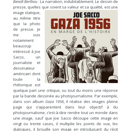
Benoît Berthou
: La narration, indubitablement. Le dessin de
presse, quelles que soient sa valeur et sa qualité, est une
image
statique,
au même titre
que la photo
de presse. Je
me suis
notamment
beaucoup
intéressé à Joe
Sacco, un
journaliste et
dessinateur
américain dont
toute la
rhétorique est
quelque part une critique, ou tout du moins une réponse
par la bande dessinée au photojournalisme. Par exemple,
dans son album
Gaza 1956
, il réalise des images pleine
page qui s’apparentent dans leur objectif à du
photojournalisme, c’est-à-dire rendre tout un monde dans
une image, sauf que Joe Sacco découpe cette image en
vingt ou trente cases, il multiplie les points de vue, les
dialogues, il brouille son image en introduisant du récit