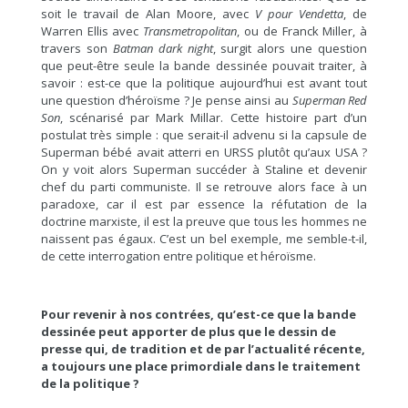
soit le travail de Alan Moore, avec
V pour Vendetta
, de
Warren Ellis avec
Transmetropolitan
, ou de Franck Miller, à
travers son
Batman dark night
, surgit alors une question
que peut-être seule la bande dessinée pouvait traiter, à
savoir : est-ce que la politique aujourd’hui est avant tout
une question d’héroïsme ? Je pense ainsi au
Superman Red
Son
, scénarisé par Mark Millar. Cette histoire part d’un
postulat très simple : que serait-il advenu si la capsule de
Superman bébé avait atterri en URSS plutôt qu’aux USA ?
On y voit alors Superman succéder à Staline et devenir
chef du parti communiste. Il se retrouve alors face à un
paradoxe, car il est par essence la réfutation de la
doctrine marxiste, il est la preuve que tous les hommes ne
naissent pas égaux. C’est un bel exemple, me semble-t-il,
de cette interrogation entre politique et héroïsme.
Pour revenir à nos contrées, qu’est-ce que la bande
dessinée peut apporter de plus que le dessin de
presse qui, de tradition et de par l’actualité récente,
a toujours une place primordiale dans le traitement
de la politique ?