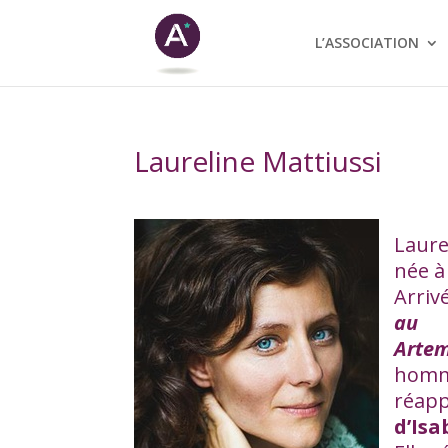
L’ASSOCIATION
Laureline Mattiussi
Laure
née à
Arriv
au p
Arte
homm
réap
d’Isa