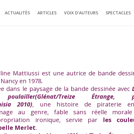
ACTUALITÉS
ARTICLES
VOIX D’AUTEURS
SPECTACLES
line Mattiussi est une autrice de bande dessi
 Nancy en 1978.
ée dans le paysage de la bande dessinée avec
oulailler
(Glénat/Treize Étrange, p
misia 2010)
, une histoire de piraterie en
age au genre, fable sans réelle morale
propriation ironique, servie par
les coule
belle Merlet
.