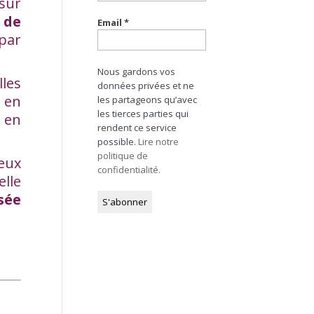
sur
 de
Email
*
 par
Nous gardons vos
les
données privées et ne
t en
les partageons qu’avec
les tierces parties qui
i en
rendent ce service
possible.
Lire notre
politique de
eux
confidentialité.
elle
sée