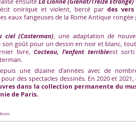
réalise ensuite
La Lionne (Glénat/Treize Étrange)
écit onirique et violent, bercé par
des vers
d les eaux fangeuses de la Rome Antique rongée
 ciel (Casterman)
, une adaptation de nouvel
vre son goût pour un dessin en noir et blanc, tou
nier livre,
Cocteau, l’enfant terrible
est sort
sterman.
 depuis une dizaine d’années avec de nombr
pour des spectacles dessinés. En 2020 et 2021, 
vres dans la collection permanente du mu
nie de Paris.
tiussi