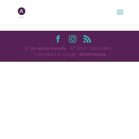
©
Un autre monde
- N° ISSN : 2804-3804 -
Conception & Design :
DinArtmisia