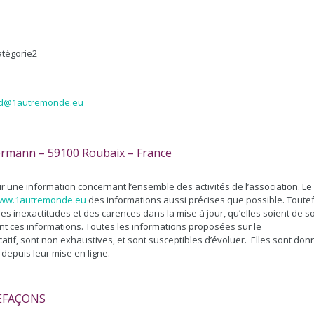
atégorie2
d@1autremonde.eu
llermann – 59100 Roubaix – France
ir une information concernant l’ensemble des activités de l’association. Le
ww.1autremonde.eu
des informations aussi précises que possible. Toutef
es inexactitudes et des carences dans la mise à jour, qu’elles soient de s
ssent ces informations. Toutes les informations proposées sur le
tif, sont non exhaustives, et sont susceptibles d’évoluer.
Elles sont do
depuis leur mise en ligne.
EFAÇONS