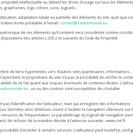
e propriété intellectuelle ou détient les droits d’usage sur tous les élément
s, graphismes, logo, icônes, sons, logiciels…
lication, adaptation totale ou partielle des éléments du site, quel que soi
isation écrite préalable à l’email :
contact@1autremonde.eu
.
 quelconque de ces éléments qu’il contient sera considérée comme constitu
ispositions des articles L.335-2 et suivants du Code de Propriété
mbre de liens hypertextes vers d’autres sites (partenaires, informations …
 Cependant, le propriétaire du site n’a pas la possibilité de vérifier le cont
bilité de ce fait quant aux risques éventuels de contenus illicites. L’utilis
autremonde.eu
, un ou des cookies sont susceptibles de s’installer
et pas l’identification de l’utilisateur, mais qui enregistre des informations
. Les données ainsi obtenues visent à faciliter la navigation ultérieure sur 
es mesures de fréquentation. Le paramétrage du logiciel de navigation per
nt, de refuser de la manière décrite à l’adresse suivante : www.cnil.fr
mpossibilité d’accéder à certains services. L’utilisateur peut toutefois confi