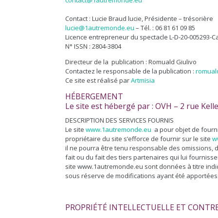
contact@1autremonde.eu
Contact : Lucie Braud lucie, Présidente – trésorière
lucie@1autremonde.eu
– Tél. : 06 81 61 09 85
Licence entrepreneur du spectacle L-D-20-005293-C
N° ISSN : 2804-3804
Directeur de la publication : Romuald Giulivo
Contactez le responsable de la publication :
romual
Ce site est réalisé par
Artmisia
HÉBERGEMENT
Le site est hébergé par : OVH – 2 rue Ke
DESCRIPTION DES SERVICES FOURNIS
Le site
www.1autremonde.eu
a pour objet de fourn
propriétaire du site s’efforce de fournir sur le site
w
il ne pourra être tenu responsable des omissions, d
fait ou du fait des tiers partenaires qui lui fourni
site www.1autremonde.eu sont données à titre indica
sous réserve de modifications ayant été apportées 
PROPRIÉTÉ INTELLECTUELLE ET CONTR