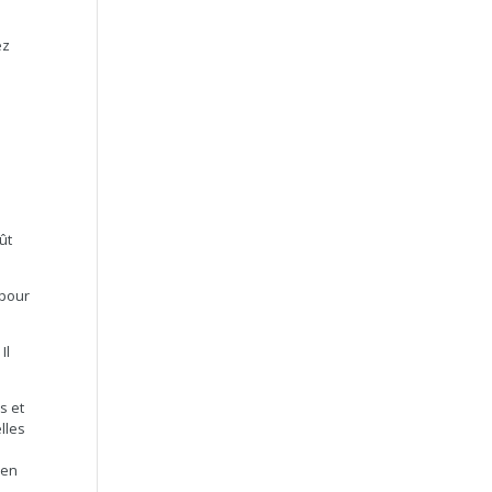
ez
ût
 pour
Il
s et
lles
 en