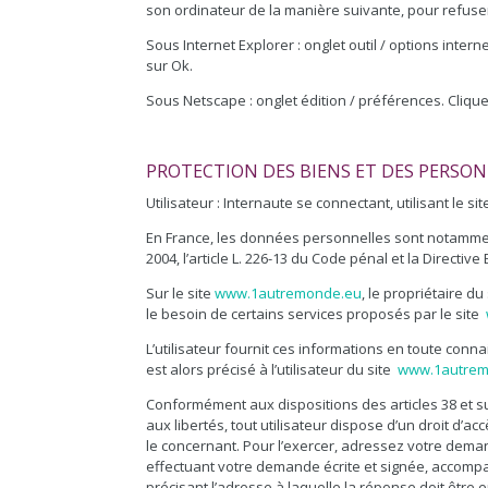
son ordinateur de la manière suivante, pour refuser 
Sous Internet Explorer : onglet outil / options intern
sur Ok.
Sous Netscape : onglet édition / préférences. Cliqu
PROTECTION DES BIENS ET DES PERSO
Utilisateur : Internaute se connectant, utilisant le 
En France, les données personnelles sont notamment 
2004, l’article L. 226-13 du Code pénal et la Directi
Sur le site
www.1autremonde.eu
, le propriétaire d
le besoin de certains services proposés par le site
L’utilisateur fournit ces informations en toute conn
est alors précisé à l’utilisateur du site
www.1autrem
Conformément aux dispositions des articles 38 et suiv
aux libertés, tout utilisateur dispose d’un droit d’
le concernant. Pour l’exercer, adressez votre dem
effectuant votre demande écrite et signée, accompagn
précisant l’adresse à laquelle la réponse doit être