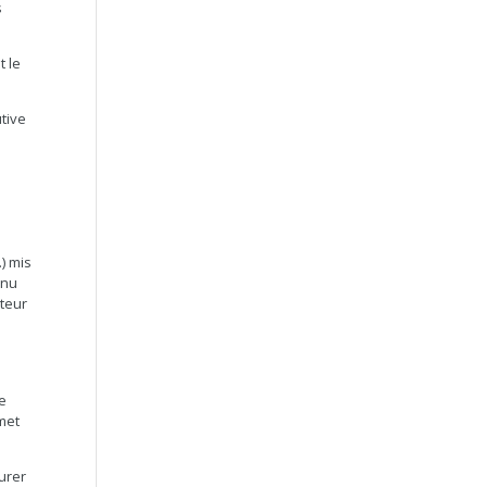
s
t le
tive
) mis
enu
ateur
le
met
gurer