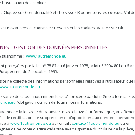
l’installation des cookies :
et. Cliquez sur Confidentialité et choisissez Bloquer tous les cookies. Valid
ez sur Avancées et choisissez Désactiver les cookies. Validez sur Ok.
NNES – GESTION DES DONNÉES PERSONNELLES
site susnommé :
www.1autremonde.eu
protégées par la loi n° 78-87 du 6 janvier 1978, la loi n° 2004-801 du 6 ao
ve Européenne du 24 octobre 1995.
u site ne collecte des informations personnelles relatives à l’utilisateur que
www.1autremonde.eu
.
aissance de cause, notamment lorsqu’il procède par lui-même à leur saisie. 
onde.eu
l’obligation ou non de fournir ces informations.
ants de la loi 78-17 du 6 janvier 1978 relative à l’informatique, aux fichier
accès, de rectification, de suppression et d’opposition aux données personne
ande à
www.1autremonde.eu
par email :
contact@1autremonde.eu
ou en
ée d’une copie du titre d’identité avec signature du titulaire de la pièce,
 envoyée.