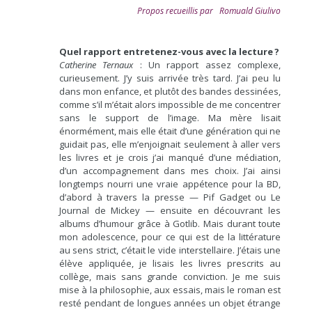
Propos recueillis par Romuald Giulivo
Quel rapport entretenez-vous avec la lecture ?
Catherine Ternaux
: Un rapport assez complexe,
curieusement. J’y suis arrivée très tard. J’ai peu lu
dans mon enfance, et plutôt des bandes dessinées,
comme s’il m’était alors impossible de me concentrer
sans le support de l’image. Ma mère lisait
énormément, mais elle était d’une génération qui ne
guidait pas, elle m’enjoignait seulement à aller vers
les livres et je crois j’ai manqué d’une médiation,
d’un accompagnement dans mes choix. J’ai ainsi
longtemps nourri une vraie appétence pour la BD,
d’abord à travers la presse — Pif Gadget ou Le
Journal de Mickey — ensuite en découvrant les
albums d’humour grâce à Gotlib. Mais durant toute
mon adolescence, pour ce qui est de la littérature
au sens strict, c’était le vide interstellaire. J’étais une
élève appliquée, je lisais les livres prescrits au
collège, mais sans grande conviction. Je me suis
mise à la philosophie, aux essais, mais le roman est
resté pendant de longues années un objet étrange