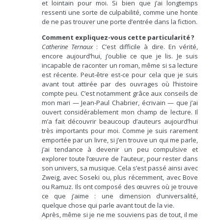
et lointain pour moi. Si bien que j’ai longtemps
ressenti une sorte de culpabilité, comme une honte
de ne pas trouver une porte d’entrée dans la fiction.
Comment expliquez-vous cette particularité ?
Catherine Ternaux
: C’est difficile à dire. En vérité,
encore aujourd’hui, j’oublie ce que je lis. Je suis
incapable de raconter un roman, même si sa lecture
est récente. Peut-être est-ce pour cela que je suis
avant tout attirée par des ouvrages où l’histoire
compte peu. C’est notamment grâce aux conseils de
mon mari — Jean-Paul Chabrier, écrivain — que j’ai
ouvert considérablement mon champ de lecture. Il
m’a fait découvrir beaucoup d’auteurs aujourd’hui
très importants pour moi. Comme je suis rarement
emportée par un livre, si j’en trouve un qui me parle,
j’ai tendance à devenir un peu compulsive et
explorer toute l’œuvre de l’auteur, pour rester dans
son univers, sa musique. Cela s’est passé ainsi avec
Zweig, avec Soseki ou, plus récemment, avec Bove
ou Ramuz. Ils ont composé des œuvres où je trouve
ce que j’aime : une dimension d’universalité,
quelque chose qui parle avant tout de la vie.
Après, même si je ne me souviens pas de tout, il me