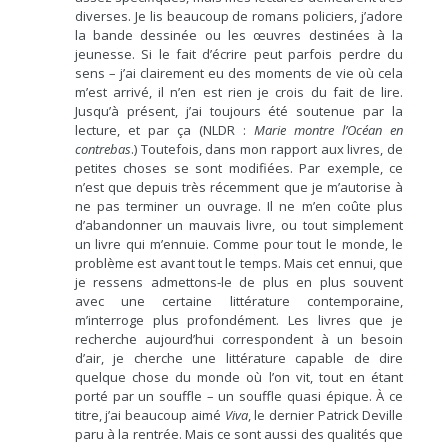
diverses. Je lis beaucoup de romans policiers, j’adore
la bande dessinée ou les œuvres destinées à la
jeunesse. Si le fait d’écrire peut parfois perdre du
sens – j’ai clairement eu des moments de vie où cela
m’est arrivé, il n’en est rien je crois du fait de lire.
Jusqu’à présent, j’ai toujours été soutenue par la
lecture, et par ça (NLDR :
Marie montre l’Océan en
contrebas
.) Toutefois, dans mon rapport aux livres, de
petites choses se sont modifiées. Par exemple, ce
n’est que depuis très récemment que je m’autorise à
ne pas terminer un ouvrage. Il ne m’en coûte plus
d’abandonner un mauvais livre, ou tout simplement
un livre qui m’ennuie. Comme pour tout le monde, le
problème est avant tout le temps. Mais cet ennui, que
je ressens admettons-le de plus en plus souvent
avec une certaine littérature contemporaine,
m’interroge plus profondément. Les livres que je
recherche aujourd’hui correspondent à un besoin
d’air, je cherche une littérature capable de dire
quelque chose du monde où l’on vit, tout en étant
porté par un souffle – un souffle quasi épique. À ce
titre, j’ai beaucoup aimé
Viva
, le dernier Patrick Deville
paru à la rentrée. Mais ce sont aussi des qualités que