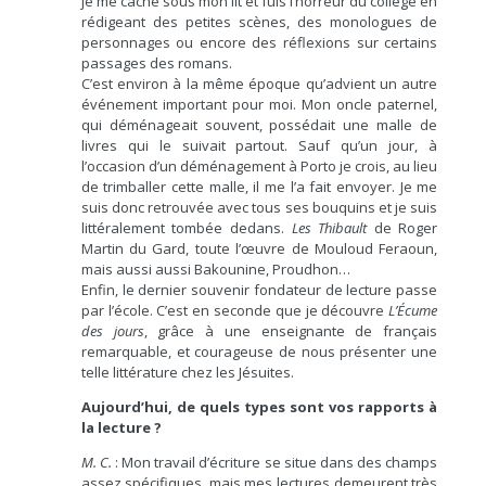
je me cache sous mon lit et fuis l’horreur du collège en
rédigeant des petites scènes, des monologues de
personnages ou encore des réflexions sur certains
passages des romans.
C’est environ à la même époque qu’advient un autre
événement important pour moi. Mon oncle paternel,
qui déménageait souvent, possédait une malle de
livres qui le suivait partout. Sauf qu’un jour, à
l’occasion d’un déménagement à Porto je crois, au lieu
de trimballer cette malle, il me l’a fait envoyer. Je me
suis donc retrouvée avec tous ses bouquins et je suis
littéralement tombée dedans.
Les Thibault
de Roger
Martin du Gard, toute l’œuvre de Mouloud Feraoun,
mais aussi aussi Bakounine, Proudhon…
Enfin, le dernier souvenir fondateur de lecture passe
par l’école. C’est en seconde que je découvre
L’Écume
des jours
, grâce à une enseignante de français
remarquable, et courageuse de nous présenter une
telle littérature chez les Jésuites.
Aujourd’hui, de quels types sont vos rapports à
la lecture ?
M. C.
: Mon travail d’écriture se situe dans des champs
assez spécifiques, mais mes lectures demeurent très