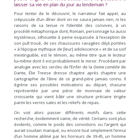
laisser sa vie en plan du jour au lendemain ?
Pour tenter de le découvrir, le narrateur fait appel, au
crépuscule d’un dîner dont on ne saura jamais rien, ni les
raisons de sa tenue ni l’identité des convives, à un
procédé métaphorique dont, Romain, personnage lui aussi
mystérieux, silhouette à peine esquissée à l’exception de
son pull troué, de ses chaussures ravagées déjà portées
« à l’époque mythique de [leur] adolescence » et de sa soif
inextinguible, est le témoin, au même titre que le lecteur
lui-même dont il est probablement le miroir. Procédant par
analogie avec les cercles de l’Enfer de la
Divine comédie
de
Dante, Élie Treese dresse chapitre après chapitre une
cartographie de l’âme de ce grand-père jamais connu. Il
égrène ses possibles motivations au départ, chacune
représentée par une pièce de monnaie de valeur
croissante qui vient bâtir une structure précaire érigée
parmi les verres sales et les reliefs de repas.
On voit alors passer différents motifs dans cette
recherche, évidemment vaine, de vérité. Certains sont plus
évidents, comme le poids des convictions ou l’argent qui
aurait soudain manqué, ou encore tout simplement l’ennui
d’un homme abîmé par les horreurs de 39-45, un homme