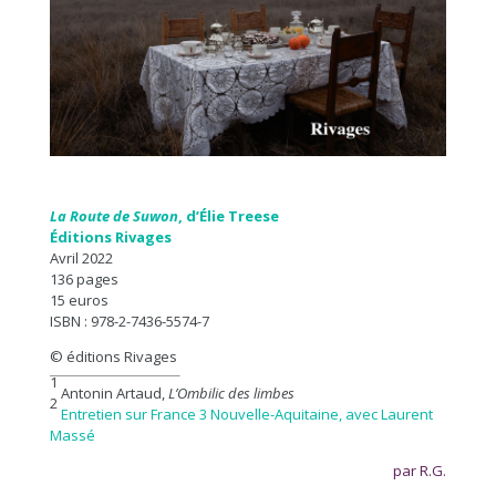
La Route de Suwon
, d’Élie Treese
Éditions Rivages
Avril 2022
136 pages
15 euros
ISBN : 978-2-7436-5574-7
© éditions Rivages
1
Antonin Artaud,
L’Ombilic des limbes
2
Entretien sur France 3 Nouvelle-Aquitaine, avec Laurent
Massé
par R.G.