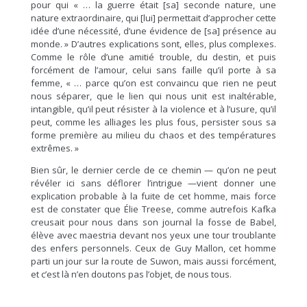
pour qui « … la guerre était [sa] seconde nature, une
nature extraordinaire, qui [lui] permettait d’approcher cette
idée d’une nécessité, d’une évidence de [sa] présence au
monde. » D’autres explications sont, elles, plus complexes.
Comme le rôle d’une amitié trouble, du destin, et puis
forcément de l’amour, celui sans faille qu’il porte à sa
femme, « … parce qu’on est convaincu que rien ne peut
nous séparer, que le lien qui nous unit est inaltérable,
intangible, qu’il peut résister à la violence et à l’usure, qu’il
peut, comme les alliages les plus fous, persister sous sa
forme première au milieu du chaos et des températures
extrêmes. »
Bien sûr, le dernier cercle de ce chemin — qu’on ne peut
révéler ici sans déflorer l’intrigue —vient donner une
explication probable à la fuite de cet homme, mais force
est de constater que Élie Treese, comme autrefois Kafka
creusait pour nous dans son journal la fosse de Babel,
élève avec maestria devant nos yeux une tour troublante
des enfers personnels. Ceux de Guy Mallon, cet homme
parti un jour sur la route de Suwon, mais aussi forcément,
et c’est là n’en doutons pas l’objet, de nous tous.