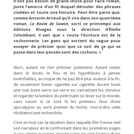
n’ont pas besoin de grand-chose pour faire roman,
juste l’amorce d’un fil duquel dérouler des phrases
ciselées et toute une histoire. Peut-être parce que,
comme Antonin Artaud qu’il cite dans son quatrième
roman,
La Route de Suwon,
sorti ce printemps aux
éditions Rivages sous la direction d’Émilie
Colombani, il sait que « toute l’écriture est de la
cochonnerie. Les gens qui sortent du vague pour
essayer de préciser quoi que ce soit de ce qui se
1
passe dans leur pensée sont des cochons. »
Alors, autant ne rien préciser justement. Autant rester
dans le doute, le flou et les hypothèses à jamais
invérifiables, au risque de ne pas être plus avancé à la fin,
de seulement fumer cigarette sur cigarette durant toute
une nuit, boire verre sur verre en s’arrachant les cheveux
et regarder la lumière du petit matin se lever sur le monde,
sans savoir si ce sont là les premiers feux d’une
apocalypse au sens premier du terme, c’est-à-dire cette
révélation tant recherchée.
C’est en tout cas la situation dans laquelle Élie Treese met
son narrateur en le confrontant dans les premières pages
à une simple question, inspiré si l’on en croit l’auteur d’une