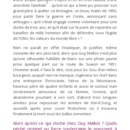
2
anecdote familiale
: qu’est-ce qui a bien pu pousser son
grand-père à quitter sa Bretagne, un beau matin de 1950,
pour partir faire la guerre en Corée, annonçant sans
ambages « qu’il s’était engagé comme volontaire pour une
durée de trois ans, et qu’il était sur le point de rejoindre un
bataillon de mille hommes afin de défendre, sous l’égide
de l’ONU, les valeurs du monde libre » ?
Rien ne paraît en effet l’expliquer, le justifier, même
soixante-dix ans plus tard, alors que Guy Mallon n’est plus
qu’une silhouette habillée de blanc sur une photo jaunie
prise quelque part sur la route de Suwon en 1951.
L’homme avait, il faut le dire, tout pour lui. Issu d’un milieu
bourgeois auquel rien ne manque, ingénieur en chef dans
une entreprise florissante, héros de la Résistance,
heureux père de quatre enfants et aussi et surtout mari
sincèrement amoureux de sa femme, Yvonne, qu’il
abandonne pourtant à son sort, d’abord trois longues
années pour repousser les armées de Kim-Il-Sung, et
aussitôt après pour courir l’Indochine où il trouvera
finalement la mort sous les balles ennemies.
Alors qu’est-ce qui cloche chez Guy Mallon ? Quels
péché originel ou force souterraine le poussent à