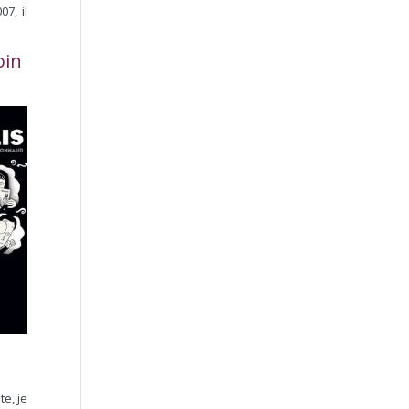
7, il
oin
te, je