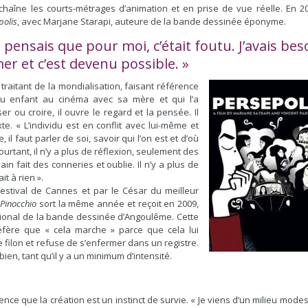
haîne les courts-métrages d’animation et en prise de vue réelle. En 200
polis
, avec Marjane Starapi, auteure de la bande dessinée éponyme.
e pensais que pour moi, c’était foutu. J’avais bes
er et c’est devenu possible. »
x traitant de la mondialisation, faisant référence
 vu enfant au cinéma avec sa mère et qui l’a
r ou croire, il ouvre le regard et la pensée. Il
e. « L’individu est en conflit avec lui-même et
il faut parler de soi, savoir qui l’on est et d’où
urtant, il n’y a plus de réflexion, seulement des
in fait des conneries et oublie. Il n’y a plus de
it à rien ».
estival de Cannes et par le César du meilleur
.
Pinocchio
sort la même année et reçoit en 2009,
ational de la bande dessinée d’Angoulême. Cette
éfère que « cela marche » parce que cela lui
e filon et refuse de s’enfermer dans un registre.
 bien, tant qu’il y a un minimum d’intensité.
nce que la création est un instinct de survie. « Je viens d’un milieu modes