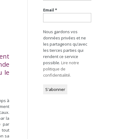
Email
*
Nous gardons vos
données privées et ne
les partageons qu’avec
les tierces parties qui
cent
rendent ce service
possible.
Lire notre
nde
politique de
u le
confidentialité.
.
mps à
ement
caux.
ar la
é par
 tout
ion sa