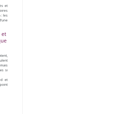
ës et
oires
: les
d’une
 et
que
ntent,
ulent
 mais
is si
ed et
point