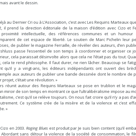
mais avant le dessin.
 déjà au Dernier Cri ou à L’Association, c’est avec Les Requins Marteaux qu
 il prend la direction éditoriale de la maison d’édition avec Cizo et Fe
proximité intellectuelle, des références communes et un humour q
’emparent de cet espace de liberté. Le soutien de Marc Pichelin leur p
ses, de publier le magazine Ferraille, de révéler des auteurs, d’en publi
shluss passe l’essentiel de son temps à coordonner et organiser ce j
rieur, cela paraissait désinvolte alors que cela ne l’était pas du tout. Qu
, cela te rend philosophe. Il faut durer, ne rien lâcher. Beaucoup se fatig
nt qu’il y a vingt-ans, les éditeurs indépendants ont ouvert des brèc
xemple aux auteurs de publier une bande dessinée dont le nombre de 
 projet, c’était une révolution. »
urs réunit autour des Requins Marteaux se pose en trublion et le mag
 un miroir de son temps en montrant ce que l’ultralibéralisme impose au m
talisme, c’est qu’il se relève toujours. On nous fait croire qu’il n’y a pas d’
utrement. Ce système crée de la misère et de la violence et c’est effa
ée. »
 Cizo en 2003.
Raging Blues
est produit par Je suis bien content (qu’il emb
. Abordant sans détour la violence de la société de consommation, le fil