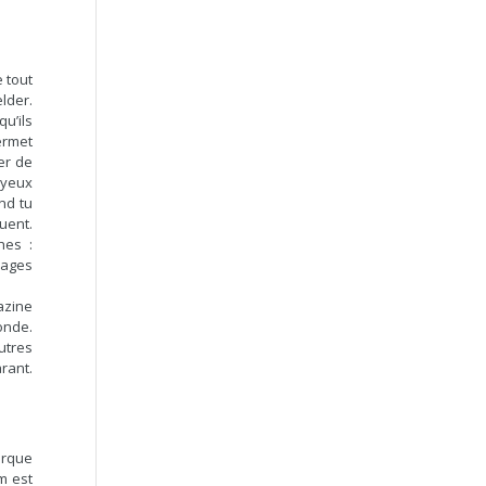
e tout
lder.
u’ils
ermet
er de
oyeux
and tu
uent.
hes :
pages
azine
onde.
autres
rant.
arque
m est