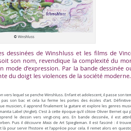
©
Winshluss
des dessinées de Winshluss et les films de Vin
 soit son nom, revendique la complexité du mo
son mode d’expression. Par la bande dessinée o
ointe du doigt les violences de la société moderne
n vers lequel se penche Winshluss. Enfant et adolescent, il passe son te
nt pas son bac et cela lui ferme les portes des écoles d’art. Définitiv
 que musicien, il apprend finalement la guitare et explore les genres musi
ta Label (Anglet). C’est à cette époque qu’il côtoie Olivier Bernet qui p
eprend le dessin vers vingt-cinq ans. En bande dessinée, il est attir
orben. Puis il découvre
Maüs
de Art Spiegleman. Il est fasciné : il trouve
là pour servir l’histoire et l’apprécie pour cela. Il remet alors en quest