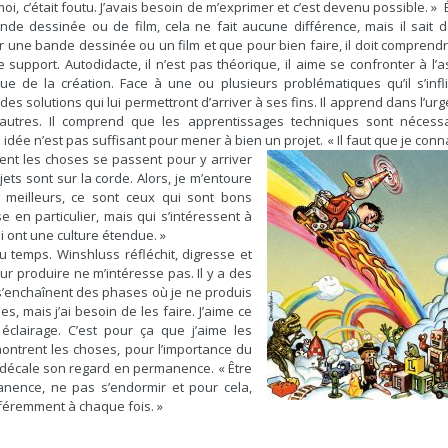
i, c’était foutu. J’avais besoin de m’exprimer et c’est devenu possible. » 
de dessinée ou de film, cela ne fait aucune différence, mais il sait d
our une bande dessinée ou un film et que pour bien faire, il doit comprendr
support. Autodidacte, il n’est pas théorique, il aime se confronter à l’a
ue de la création. Face à une ou plusieurs problématiques qu’il s’inflig
des solutions qui lui permettront d’arriver à ses fins. Il apprend dans l’ur
autres. Il comprend que les apprentissages techniques sont nécessa
 idée n’est pas suffisant pour mener à bien un projet.
« Il faut que je con
nt les choses se passent pour y arriver
ts sont sur la corde. Alors, je m’entoure
s meilleurs, ce sont ceux qui sont bons
 en particulier, mais qui s’intéressent à
i ont une culture étendue. »
u temps. Winshluss réfléchit, digresse et
our produire ne m’intéresse pas. Il y a des
’enchaînent des phases où je ne produis
les, mais j’ai besoin de les faire. J’aime ce
 éclairage. C’est pour ça que j’aime les
montrent les choses, pour l’importance du
s et décale son regard en permanence. « Être
anence, ne pas s’endormir et pour cela,
fféremment à chaque fois. »