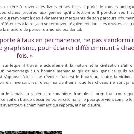
a colère à travers ses livres et ses films. Il parle de choses ambigu
es clichés propres aux genres qu’il affectionne. Il ponctue ses hist
s qui renvoient à des évènements marquants de son parcours d’humain 
s références à la religion se retrouvent également dans ses œuvres. Issu 
dre la manière de penser du monde occidental.
n porte à faux en permanence, ne pas s’endormir
 de graphisme, pour éclairer différemment à cha
fois. »
er sur lequel il travaille actuellement, la nature et la civilisation s’affro
un personnage : un homme maniaque qui dit aux gens ce qu’ils ve
s’oppose à lui et se révolte. L’un est le bourreau, l’autre la victime,
n en inversant les rôles, montrant ainsi que les choses ne sont jama
aborde jamais la violence de manière frontale. Il prend un contre-pi
 ce soit en bande dessinée ou en cinéma, si le pourquoi vient comme le 
st avant tout le cheminement qui importe, et rien d’autre.