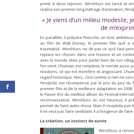
primé à deux reprises. Winshluss est lancé et enc
réalise son premier long métrage d’animation,
Persé
« Je viens d’un milieu modeste, j
de m’exprim
En parallèle, il prépare
Pinocchio
, un livre ambitieu
au film de Walt Disney, le premier film qu’il a
traumatisé. Winshluss ne dit pas ce qu’il faut pense
replace les choses dans une histoire et un context
avec le monde. Mais pour parler bien de son village, 
l’on vient. L’humain est complexe, le monde aussi, po
réactions, ce qui est mortifère et angoissant. L’huma
regard historique. Alors, c’est comme si rien ne serva
Persépolis
est récompensé par le prix du Jury du f
premier film et de la meilleure adaptation en 2008
le Fauve d’or du meilleur album du Festival intern
reconnaissance, Winshluss en est heureux, il pr
permet de faire autre chose. Mais il n’exploite pas l
Il ne veut pas faire semblant. Il a l’exigence de faire
La création, un instinct de survie
Winshluss a conscie