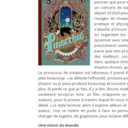
pensais que pour mo
un scénario de ban
départ s’il écrit p
rouages de chaque 
pratique et physiq
s’attache à trouver 
en regardant les 
qu’arriver avec une
précisément comme
parce que mes proje
des meilleurs. Le
dans quelque chose
d’autres choses, qu
Le processus de création est laborieux, il prend d
jette beaucoup. « Je déteste l’efficacité, produire p
phases ou je peux produire beaucoup et souvent s
plus. Et parmi ce que je fais, il y a des choses inuti
sentiment lorsqu’un livre, un film, m’apporte un
auteurs, pour le prisme à travers lequel ils nous 
détail. » Le style l’ennuie, alors il explore ailleur
auteur, c’est se mettre en porte à faux en perm
changer de registre, de graphisme, pour éclairer di
Une vision du monde