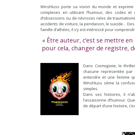
Winshluss porte sa vision du monde et exprime s
complexes en utilisant l’humour, des codes et d
d’obsessions ou de névroses nées de traumatisme
accidents de voiture, la pendaison, le suicide… De
famille d’athées, il s’y est intéressé pour compren
« Être auteur, c’est se mettre e
pour cela, changer de registre,
Dans
Cosmogonie
, le thrill
chacune représentée par 
entendre et une femme qui 
Winshluss sème la confusio
simples.
Dans ses histoires, il n’
l’assaisonne d’humour. Que
de départ d’une histoire, c’e