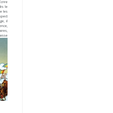
Écrire
ès le
e les
spect
e, il
gence,
ires,
naisse