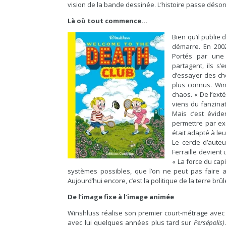
vision de la bande dessinée. L’histoire passe désor
Là où tout commence…
Bien qu’il publie
démarre. En 2002,
Portés par une 
partagent, ils s
d’essayer des cho
plus connus. Win
chaos. « De l’exté
viens du fanzinat
Mais c’est évide
permettre par e
était adapté à leur
Le cercle d’aute
Ferraille devient
« La force du capi
systèmes possibles, que l’on ne peut pas faire a
Aujourd’hui encore, c’est la politique de la terre brûl
De l’image fixe à l’image animée
Winshluss réalise son premier court-métrage avec
avec lui quelques années plus tard sur
Persépolis)