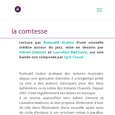
la comtesse
Lecture par
Romuald Giulivo
d’une nouvelle
inédite autour du jazz, mise en dessins par
Adrien Demont
et
Laureline Mattiussi
, sur une
bande-son composée par
Cyril Touzé.
xxx
Romuald Giulivo pratique des lectures musicales
depuis une quinzaine d’années. Il a longtemps prêté
sa voix à des auteurs classiques pour des lieux
éphémères ou la scène des Instants Chavirés. Depuis
2007, il met régulièrement ses textes en musique.
Il se tourne aujourd’hui vers Adrien Demont et
Laureline Mattiussi, et leur propose d’intervenir à tour
de rôle dans l’illustration d’une nouvelle ayant servi
de socle d’écriture à son prochain roman à paraître,