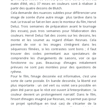
matin d’été, etc.). 37 mises en couleurs sont à réaliser à
partir des quatre dessins de Blutch.
Cela demande des nuances subtiles pour différencier une
image de soirée d’une autre image plus tardive dans la
nuit. Le travail se fait en lien avec le monteur du film, Hervé
Deluz. Trois semaines de préparation avant le tournage
(les essais), puis trois semaines pour l’élaboration des
couleurs. Hervé Deluz fait des zooms sur les dessins, les
monte et les soumet au regard d’Alain Resnais. Cela
permet de voir si les images s’intègrent dans les
séquences filmées, si les contrastes sont bons ; il faut
trouver des codes permettant aux spectateurs de
comprendre les changements de saisons, voir ce qui
fonctionne ou pas. Beaucoup d’images initialement
prévues ne sont pas montées pour des questions de
rythme.
Pour le film, l’image dessinée est informative, c’est une
sorte de carte postale. En bande dessinée, la liberté est
plus importante : un ciel vert ou violet sera possible en
plein été parce que le récit est ouvert à l’interprétation ; la
couleur devient un prolongement narratif. Dans le film,
l’insert d’images imaginé par Resnais, ne permet pas (pour
ce projet spécifique en tout cas) de s’écarter de la