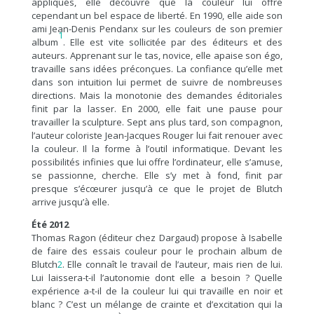
appliqués, elle découvre que la couleur lui offre
cependant un bel espace de liberté. En 1990, elle aide son
ami Jean-Denis Pendanx sur les couleurs de son premier
1
album
. Elle est vite sollicitée par des éditeurs et des
auteurs. Apprenant sur le tas, novice, elle apaise son égo,
travaille sans idées préconçues. La confiance qu’elle met
dans son intuition lui permet de suivre de nombreuses
directions. Mais la monotonie des demandes éditoriales
finit par la lasser. En 2000, elle fait une pause pour
travailler la sculpture. Sept ans plus tard, son compagnon,
l’auteur coloriste Jean-Jacques Rouger lui fait renouer avec
la couleur. Il la forme à l’outil informatique. Devant les
possibilités infinies que lui offre l’ordinateur, elle s’amuse,
se passionne, cherche. Elle s’y met à fond, finit par
presque s’écœurer jusqu’à ce que le projet de Blutch
arrive jusqu’à elle.
Été 2012
Thomas Ragon (éditeur chez Dargaud) propose à Isabelle
de faire des essais couleur pour le prochain album de
Blutch
2
. Elle connaît le travail de l’auteur, mais rien de lui.
Lui laissera-t-il l’autonomie dont elle a besoin ? Quelle
expérience a-t-il de la couleur lui qui travaille en noir et
blanc ? C’est un mélange de crainte et d’excitation qui la