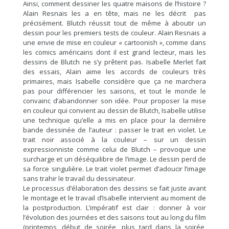
Ainsi, comment dessiner les quatre maisons de l’histoire ?
Alain Resnais les a en tête, mais ne les décrit pas
précisément. Blutch réussit tout de même à aboutir un
dessin pour les premiers tests de couleur. Alain Resnais a
une envie de mise en couleur « cartoonish », comme dans
les comics américains dont il est grand lecteur, mais les
dessins de Blutch ne s’y prêtent pas. Isabelle Merlet fait
des essais, Alain aime les accords de couleurs très
primaires, mais Isabelle considère que ça ne marchera
pas pour différencier les saisons, et tout le monde le
convainc d’abandonner son idée. Pour proposer la mise
en couleur qui convient au dessin de Blutch, Isabelle utilise
une technique qu’elle a mis en place pour la dernière
bande dessinée de l’auteur : passer le trait en violet. Le
trait noir associé à la couleur – sur un dessin
expressionniste comme celui de Blutch – provoque une
surcharge et un déséquilibre de l’image. Le dessin perd de
sa force singulière. Le trait violet permet d’adoucir l’image
sans trahir le travail du dessinateur.
Le processus d’élaboration des dessins se fait juste avant
le montage et le travail d’Isabelle intervient au moment de
la postproduction. L’impératif est clair : donner à voir
l’évolution des journées et des saisons tout au long du film
(printemps, début de soirée, plus tard dans la soirée,