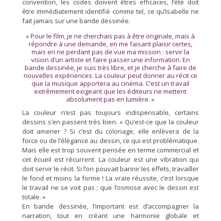
convention, les codes doivent êtres efficaces, l’été doit
être immédiatement identifié comme tel, ce qu’Isabelle ne
fait jamais sur une bande dessinée.
« Pour le film, je ne cherchais pas à être originale, mais à
répondre à une demande, en me faisant plaisir certes,
mais en ne perdant pas de vue ma mission : servir la
vision d’un artiste et faire passer une information. En
bande dessinée, je suis très libre, et je cherche à faire de
nouvelles expériences. La couleur peut donner au récit ce
que la musique apportera au cinéma. C’est un travail
extrêmement exigeant que les éditeurs ne mettent
absolument pas en lumière. »
La couleur n’est pas toujours indispensable, certains
dessins s’en passent très bien. « Qu’est-ce que la couleur
doit amener ? Si c’est du coloriage, elle enlèvera de la
force ou de l’élégance au dessin, ce qui est problématique.
Mais elle est trop souvent pensée en terme commercial et
cet écueil est récurrent. La couleur est une vibration qui
doit servir le récit. Si l’on pouvait bannir les effets, travailler
le fond et moins la forme ! La vraie réussite, c’est lorsque
le travail ne se voit pas ; que l’osmose avec le dessin est
totale. »
En bande dessinée, l’important est d’accompagner la
narration, tout en créant une harmonie globale et