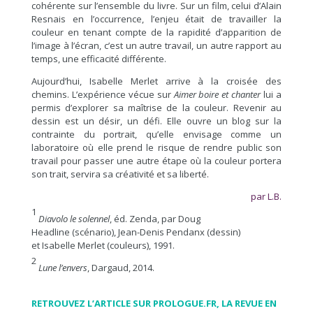
cohérente sur l’ensemble du livre. Sur un film, celui d’Alain
Resnais en l’occurrence, l’enjeu était de travailler la
couleur en tenant compte de la rapidité d’apparition de
l’image à l’écran, c’est un autre travail, un autre rapport au
temps, une efficacité différente.
Aujourd’hui, Isabelle Merlet arrive à la croisée des
chemins. L’expérience vécue sur
Aimer boire et chanter
lui a
permis d’explorer sa maîtrise de la couleur. Revenir au
dessin est un désir, un défi. Elle ouvre un blog sur la
contrainte du portrait, qu’elle envisage comme un
laboratoire où elle prend le risque de rendre public son
travail pour passer une autre étape où la couleur portera
son trait, servira sa créativité et sa liberté.
par L.B.
1
Diavolo le solennel
, éd. Zenda, par Doug
Headline (scénario), Jean-Denis Pendanx (dessin)
et Isabelle Merlet (couleurs), 1991.
2
Lune l’envers
, Dargaud, 2014.
RETROUVEZ L’ARTICLE SUR PROLOGUE.FR, LA REVUE EN