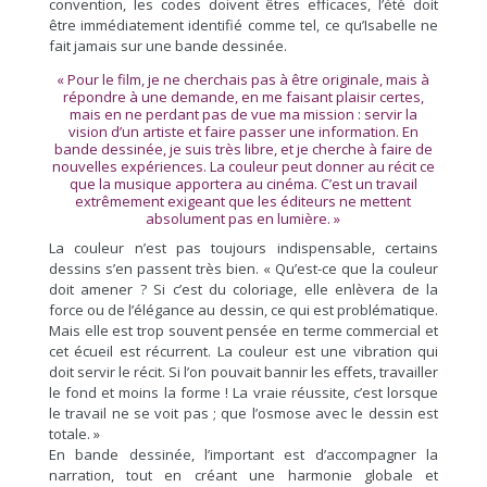
convention, les codes doivent êtres efficaces, l’été doit
être immédiatement identifié comme tel, ce qu’Isabelle ne
fait jamais sur une bande dessinée.
« Pour le film, je ne cherchais pas à être originale, mais à
répondre à une demande, en me faisant plaisir certes,
mais en ne perdant pas de vue ma mission : servir la
vision d’un artiste et faire passer une information. En
bande dessinée, je suis très libre, et je cherche à faire de
nouvelles expériences. La couleur peut donner au récit ce
que la musique apportera au cinéma. C’est un travail
extrêmement exigeant que les éditeurs ne mettent
absolument pas en lumière. »
La couleur n’est pas toujours indispensable, certains
dessins s’en passent très bien. « Qu’est-ce que la couleur
doit amener ? Si c’est du coloriage, elle enlèvera de la
force ou de l’élégance au dessin, ce qui est problématique.
Mais elle est trop souvent pensée en terme commercial et
cet écueil est récurrent. La couleur est une vibration qui
doit servir le récit. Si l’on pouvait bannir les effets, travailler
le fond et moins la forme ! La vraie réussite, c’est lorsque
le travail ne se voit pas ; que l’osmose avec le dessin est
totale. »
En bande dessinée, l’important est d’accompagner la
narration, tout en créant une harmonie globale et