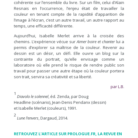
cohérente sur l’ensemble du livre. Sur un film, celui d’Alain
Resnais en l’occurrence, l’enjeu était de travailler la
couleur en tenant compte de la rapidité d’apparition de
l’image à l’écran, c’est un autre travail, un autre rapport au
temps, une efficacité différente.
Aujourd’hui, Isabelle Merlet arrive à la croisée des
chemins. L’expérience vécue sur
Aimer boire et chanter
lui a
permis d’explorer sa maîtrise de la couleur. Revenir au
dessin est un désir, un défi. Elle ouvre un blog sur la
contrainte du portrait, qu’elle envisage comme un
laboratoire où elle prend le risque de rendre public son
travail pour passer une autre étape où la couleur portera
son trait, servira sa créativité et sa liberté.
par L.B.
1
Diavolo le solennel
, éd. Zenda, par Doug
Headline (scénario), Jean-Denis Pendanx (dessin)
et Isabelle Merlet (couleurs), 1991.
2
Lune l’envers
, Dargaud, 2014.
RETROUVEZ L’ARTICLE SUR PROLOGUE.FR, LA REVUE EN