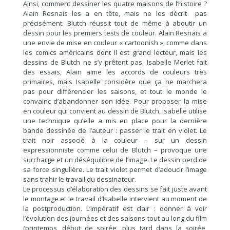
Ainsi, comment dessiner les quatre maisons de l’histoire ?
Alain Resnais les a en tête, mais ne les décrit pas
précisément. Blutch réussit tout de même à aboutir un
dessin pour les premiers tests de couleur. Alain Resnais a
une envie de mise en couleur « cartoonish », comme dans
les comics américains dont il est grand lecteur, mais les
dessins de Blutch ne s’y prêtent pas. Isabelle Merlet fait
des essais, Alain aime les accords de couleurs très
primaires, mais Isabelle considère que ça ne marchera
pas pour différencier les saisons, et tout le monde le
convainc d’abandonner son idée. Pour proposer la mise
en couleur qui convient au dessin de Blutch, Isabelle utilise
une technique qu’elle a mis en place pour la dernière
bande dessinée de l’auteur : passer le trait en violet. Le
trait noir associé à la couleur – sur un dessin
expressionniste comme celui de Blutch – provoque une
surcharge et un déséquilibre de l’image. Le dessin perd de
sa force singulière. Le trait violet permet d’adoucir l’image
sans trahir le travail du dessinateur.
Le processus d’élaboration des dessins se fait juste avant
le montage et le travail d’Isabelle intervient au moment de
la postproduction. L’impératif est clair : donner à voir
l’évolution des journées et des saisons tout au long du film
(printemps, début de soirée, plus tard dans la soirée,