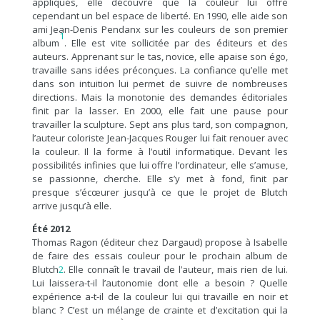
appliqués, elle découvre que la couleur lui offre
cependant un bel espace de liberté. En 1990, elle aide son
ami Jean-Denis Pendanx sur les couleurs de son premier
1
album
. Elle est vite sollicitée par des éditeurs et des
auteurs. Apprenant sur le tas, novice, elle apaise son égo,
travaille sans idées préconçues. La confiance qu’elle met
dans son intuition lui permet de suivre de nombreuses
directions. Mais la monotonie des demandes éditoriales
finit par la lasser. En 2000, elle fait une pause pour
travailler la sculpture. Sept ans plus tard, son compagnon,
l’auteur coloriste Jean-Jacques Rouger lui fait renouer avec
la couleur. Il la forme à l’outil informatique. Devant les
possibilités infinies que lui offre l’ordinateur, elle s’amuse,
se passionne, cherche. Elle s’y met à fond, finit par
presque s’écœurer jusqu’à ce que le projet de Blutch
arrive jusqu’à elle.
Été 2012
Thomas Ragon (éditeur chez Dargaud) propose à Isabelle
de faire des essais couleur pour le prochain album de
Blutch
2
. Elle connaît le travail de l’auteur, mais rien de lui.
Lui laissera-t-il l’autonomie dont elle a besoin ? Quelle
expérience a-t-il de la couleur lui qui travaille en noir et
blanc ? C’est un mélange de crainte et d’excitation qui la