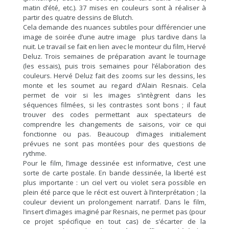
matin d’été, etc.). 37 mises en couleurs sont à réaliser à
partir des quatre dessins de Blutch.
Cela demande des nuances subtiles pour différencier une
image de soirée d’une autre image plus tardive dans la
nuit. Le travail se fait en lien avec le monteur du film, Hervé
Deluz. Trois semaines de préparation avant le tournage
(les essais), puis trois semaines pour l’élaboration des
couleurs. Hervé Deluz fait des zooms sur les dessins, les
monte et les soumet au regard d’Alain Resnais. Cela
permet de voir si les images s’intègrent dans les
séquences filmées, si les contrastes sont bons ; il faut
trouver des codes permettant aux spectateurs de
comprendre les changements de saisons, voir ce qui
fonctionne ou pas. Beaucoup d’images initialement
prévues ne sont pas montées pour des questions de
rythme.
Pour le film, l’image dessinée est informative, c’est une
sorte de carte postale. En bande dessinée, la liberté est
plus importante : un ciel vert ou violet sera possible en
plein été parce que le récit est ouvert à l’interprétation ; la
couleur devient un prolongement narratif. Dans le film,
l’insert d’images imaginé par Resnais, ne permet pas (pour
ce projet spécifique en tout cas) de s’écarter de la