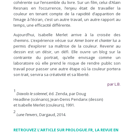
cohérente sur l’ensemble du livre. Sur un film, celui d’Alain
Resnais en l’occurrence, l’enjeu était de travailler la
couleur en tenant compte de la rapidité d’apparition de
l’image à l’écran, c’est un autre travail, un autre rapport au
temps, une efficacité différente.
Aujourd’hui, Isabelle Merlet arrive à la croisée des
chemins. L’expérience vécue sur
Aimer boire et chanter
lui a
permis d’explorer sa maîtrise de la couleur. Revenir au
dessin est un désir, un défi. Elle ouvre un blog sur la
contrainte du portrait, qu’elle envisage comme un
laboratoire où elle prend le risque de rendre public son
travail pour passer une autre étape où la couleur portera
son trait, servira sa créativité et sa liberté.
par L.B.
1
Diavolo le solennel
, éd. Zenda, par Doug
Headline (scénario), Jean-Denis Pendanx (dessin)
et Isabelle Merlet (couleurs), 1991.
2
Lune l’envers
, Dargaud, 2014.
RETROUVEZ L’ARTICLE SUR PROLOGUE.FR, LA REVUE EN