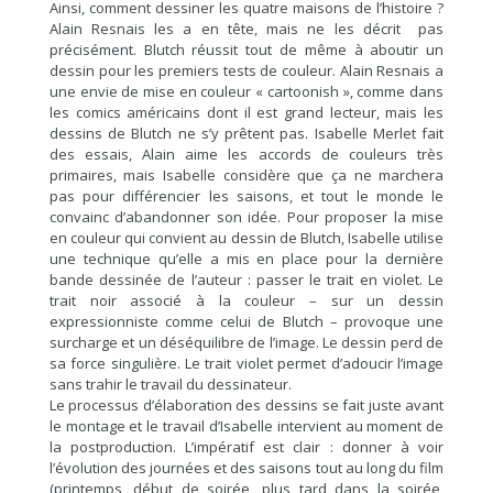
Ainsi, comment dessiner les quatre maisons de l’histoire ?
Alain Resnais les a en tête, mais ne les décrit pas
précisément. Blutch réussit tout de même à aboutir un
dessin pour les premiers tests de couleur. Alain Resnais a
une envie de mise en couleur « cartoonish », comme dans
les comics américains dont il est grand lecteur, mais les
dessins de Blutch ne s’y prêtent pas. Isabelle Merlet fait
des essais, Alain aime les accords de couleurs très
primaires, mais Isabelle considère que ça ne marchera
pas pour différencier les saisons, et tout le monde le
convainc d’abandonner son idée. Pour proposer la mise
en couleur qui convient au dessin de Blutch, Isabelle utilise
une technique qu’elle a mis en place pour la dernière
bande dessinée de l’auteur : passer le trait en violet. Le
trait noir associé à la couleur – sur un dessin
expressionniste comme celui de Blutch – provoque une
surcharge et un déséquilibre de l’image. Le dessin perd de
sa force singulière. Le trait violet permet d’adoucir l’image
sans trahir le travail du dessinateur.
Le processus d’élaboration des dessins se fait juste avant
le montage et le travail d’Isabelle intervient au moment de
la postproduction. L’impératif est clair : donner à voir
l’évolution des journées et des saisons tout au long du film
(printemps, début de soirée, plus tard dans la soirée,