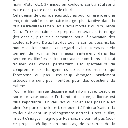
matin d’été, etc.). 37 mises en couleurs sont à réaliser à
partir des quatre dessins de Blutch.
Cela demande des nuances subtiles pour différencier une
image de soirée d’une autre image plus tardive dans la
nuit. Le travail se fait en lien avec le monteur du film, Hervé
Deluz. Trois semaines de préparation avant le tournage
(les essais), puis trois semaines pour l’élaboration des
couleurs. Hervé Deluz fait des zooms sur les dessins, les
monte et les soumet au regard d’Alain Resnais. Cela
permet de voir si les images s’intègrent dans les
séquences filmées, si les contrastes sont bons ; il faut
trouver des codes permettant aux spectateurs de
comprendre les changements de saisons, voir ce qui
fonctionne ou pas. Beaucoup d’images initialement
prévues ne sont pas montées pour des questions de
rythme.
Pour le film, l’image dessinée est informative, c’est une
sorte de carte postale. En bande dessinée, la liberté est
plus importante : un ciel vert ou violet sera possible en
plein été parce que le récit est ouvert à l’interprétation ; la
couleur devient un prolongement narratif. Dans le film,
l’insert d’images imaginé par Resnais, ne permet pas (pour
ce projet spécifique en tout cas) de s’écarter de la