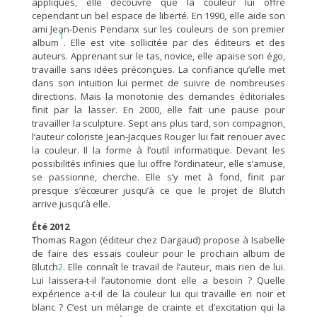
appliqués, elle découvre que la couleur lui offre
cependant un bel espace de liberté. En 1990, elle aide son
ami Jean-Denis Pendanx sur les couleurs de son premier
1
album
. Elle est vite sollicitée par des éditeurs et des
auteurs. Apprenant sur le tas, novice, elle apaise son égo,
travaille sans idées préconçues. La confiance qu’elle met
dans son intuition lui permet de suivre de nombreuses
directions. Mais la monotonie des demandes éditoriales
finit par la lasser. En 2000, elle fait une pause pour
travailler la sculpture. Sept ans plus tard, son compagnon,
l’auteur coloriste Jean-Jacques Rouger lui fait renouer avec
la couleur. Il la forme à l’outil informatique. Devant les
possibilités infinies que lui offre l’ordinateur, elle s’amuse,
se passionne, cherche. Elle s’y met à fond, finit par
presque s’écœurer jusqu’à ce que le projet de Blutch
arrive jusqu’à elle.
Été 2012
Thomas Ragon (éditeur chez Dargaud) propose à Isabelle
de faire des essais couleur pour le prochain album de
Blutch
2
. Elle connaît le travail de l’auteur, mais rien de lui.
Lui laissera-t-il l’autonomie dont elle a besoin ? Quelle
expérience a-t-il de la couleur lui qui travaille en noir et
blanc ? C’est un mélange de crainte et d’excitation qui la