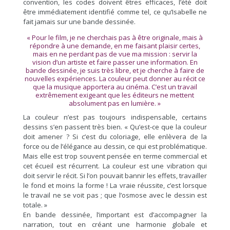
convention, les codes doivent êtres efficaces, l’été doit
être immédiatement identifié comme tel, ce qu’Isabelle ne
fait jamais sur une bande dessinée.
« Pour le film, je ne cherchais pas à être originale, mais à
répondre à une demande, en me faisant plaisir certes,
mais en ne perdant pas de vue ma mission : servir la
vision d’un artiste et faire passer une information. En
bande dessinée, je suis très libre, et je cherche à faire de
nouvelles expériences. La couleur peut donner au récit ce
que la musique apportera au cinéma. C’est un travail
extrêmement exigeant que les éditeurs ne mettent
absolument pas en lumière. »
La couleur n’est pas toujours indispensable, certains
dessins s’en passent très bien. « Qu’est-ce que la couleur
doit amener ? Si c’est du coloriage, elle enlèvera de la
force ou de l’élégance au dessin, ce qui est problématique.
Mais elle est trop souvent pensée en terme commercial et
cet écueil est récurrent. La couleur est une vibration qui
doit servir le récit. Si l’on pouvait bannir les effets, travailler
le fond et moins la forme ! La vraie réussite, c’est lorsque
le travail ne se voit pas ; que l’osmose avec le dessin est
totale. »
En bande dessinée, l’important est d’accompagner la
narration, tout en créant une harmonie globale et