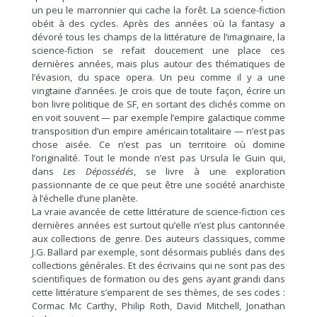
un peu le marronnier qui cache la forêt. La science-fiction
obéit à des cycles. Après des années où la fantasy a
dévoré tous les champs de la littérature de l’imaginaire, la
science-fiction se refait doucement une place ces
dernières années, mais plus autour des thématiques de
l’évasion, du space opera. Un peu comme il y a une
vingtaine d’années. Je crois que de toute façon, écrire un
bon livre politique de SF, en sortant des clichés comme on
en voit souvent — par exemple l’empire galactique comme
transposition d’un empire américain totalitaire — n’est pas
chose aisée. Ce n’est pas un territoire où domine
l’originalité. Tout le monde n’est pas Ursula le Guin qui,
dans
Les Dépossédés
, se livre à une exploration
passionnante de ce que peut être une société anarchiste
à l’échelle d’une planète.
La vraie avancée de cette littérature de science-fiction ces
dernières années est surtout qu’elle n’est plus cantonnée
aux collections de genre. Des auteurs classiques, comme
J.G. Ballard par exemple, sont désormais publiés dans des
collections générales. Et des écrivains qui ne sont pas des
scientifiques de formation ou des gens ayant grandi dans
cette littérature s’emparent de ses thèmes, de ses codes :
Cormac Mc Carthy, Philip Roth, David Mitchell, Jonathan