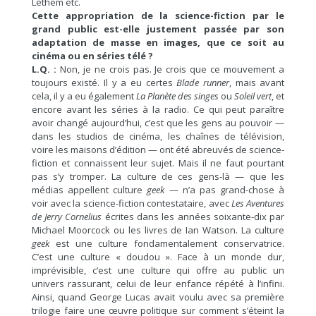
Lethem etc.
Cette appropriation de la science-fiction par le
grand public est-elle justement passée par son
adaptation de masse en images, que ce soit au
cinéma ou en séries télé ?
L.Q. :
Non, je ne crois pas. Je crois que ce mouvement a
toujours existé. Il y a eu certes
Blade runner
, mais avant
cela, il y a eu également
La Planète des singes
ou
Soleil vert
, et
encore avant les séries à la radio. Ce qui peut paraître
avoir changé aujourd’hui, c’est que les gens au pouvoir —
dans les studios de cinéma, les chaînes de télévision,
voire les maisons d’édition — ont été abreuvés de science-
fiction et connaissent leur sujet. Mais il ne faut pourtant
pas s’y tromper. La culture de ces gens-là — que les
médias appellent culture
geek
— n’a pas grand-chose à
voir avec la science-fiction contestataire, avec
Les Aventures
de Jerry Cornelius
écrites dans les années soixante-dix par
Michael Moorcock ou les livres de Ian Watson. La culture
geek
est une culture fondamentalement conservatrice.
C’est une culture « doudou ». Face à un monde dur,
imprévisible, c’est une culture qui offre au public un
univers rassurant, celui de leur enfance répété à l’infini.
Ainsi, quand George Lucas avait voulu avec sa première
trilogie faire une œuvre politique sur comment s’éteint la