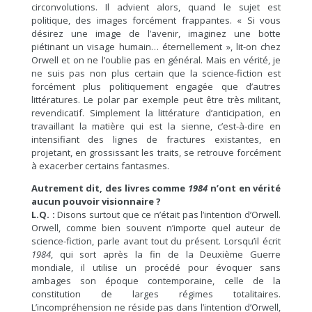
circonvolutions. Il advient alors, quand le sujet est
politique, des images forcément frappantes. « Si vous
désirez une image de l’avenir, imaginez une botte
piétinant un visage humain… éternellement », lit-on chez
Orwell et on ne l’oublie pas en général. Mais en vérité, je
ne suis pas non plus certain que la science-fiction est
forcément plus politiquement engagée que d’autres
littératures. Le polar par exemple peut être très militant,
revendicatif. Simplement la littérature d’anticipation, en
travaillant la matière qui est la sienne, c’est-à-dire en
intensifiant des lignes de fractures existantes, en
projetant, en grossissant les traits, se retrouve forcément
à exacerber certains fantasmes.
Autrement dit, des livres comme
1984
n’ont en vérité
aucun pouvoir visionnaire ?
L.Q. :
Disons surtout que ce n’était pas l’intention d’Orwell.
Orwell, comme bien souvent n’importe quel auteur de
science-fiction, parle avant tout du présent. Lorsqu’il écrit
1984
, qui sort après la fin de la Deuxième Guerre
mondiale, il utilise un procédé pour évoquer sans
ambages son époque contemporaine, celle de la
constitution de larges régimes totalitaires.
L’incompréhension ne réside pas dans l’intention d’Orwell,