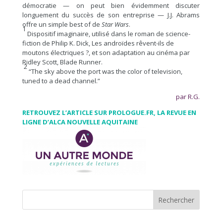
démocratie — on peut bien évidemment discuter
longuement du succès de son entreprise — J.J. Abrams
offre un simple best of de
Star Wars
.
1
Dispositif imaginaire, utilisé dans le roman de science-
fiction de Philip K. Dick, Les androïdes rêvent-ils de
moutons électriques ?, et son adaptation au cinéma par
Ridley Scott, Blade Runner.
2
“The sky above the port was the color of television,
tuned to a dead channel.”
par R.G.
RETROUVEZ L’ARTICLE SUR PROLOGUE.FR, LA REVUE EN
LIGNE D’ALCA NOUVELLE AQUITAINE