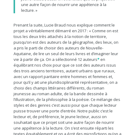
une autre façon de nourrir une appétence à la
lecture. »
Prenant la suite, Lucie Braud nous explique comment le
projet a véritablement démarré en 2017 : « Comme on est
tous les deux très attachés à la notion de territoire,
puisqu’on est des auteurs de la géographie, des lieux, on
a pris le parti de choisir des auteurs de Nouvelle-
Aquitaine, de lire un seul de leurs livres et d’imaginer leur
vie à partir de ça. On a sélectionné 12 auteurs
*
en
équilibrant nos choix pour que ce soit des auteurs issus
des trois anciens territoires, autant urbains que ruraux,
avec un rapport paritaire entre hommes et femmes et,
pour qu’il y ait une pluridisciplinarité représentative, on a
choisi des champs littéraires différents, du roman
jeunesse au roman adulte, de la bande dessinée à
l’illustration, de la philosophie à la poésie. Ce mélange des
styles et des genres c’est aussi pour que chaque lecteur
puisse trouver une porte d’entrée. Notre public c’est le
lecteur et, de préférence, le jeune lecteur, aussi on
souhaitait que ce projet soit une autre façon de nourrir
une appétence à la lecture. On s’est ensuite réparti les
textes équitablement et on a écrit des microfictions qu’on a