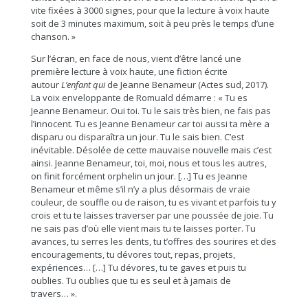
vite fixées à 3000 signes, pour que la lecture à voix haute
soit de 3 minutes maximum, soit à peu près le temps d’une
chanson. »
Sur l’écran, en face de nous, vient d’être lancé une
première lecture à voix haute, une fiction écrite
autour
L’enfant qui
de Jeanne Benameur (Actes sud, 2017).
La voix enveloppante de Romuald démarre : « Tu es
Jeanne Benameur. Oui toi. Tu le sais très bien, ne fais pas
l’innocent. Tu es Jeanne Benameur car toi aussi ta mère a
disparu ou disparaîtra un jour. Tu le sais bien. C’est
inévitable. Désolée de cette mauvaise nouvelle mais c’est
ainsi. Jeanne Benameur, toi, moi, nous et tous les autres,
on finit forcément orphelin un jour. […] Tu es Jeanne
Benameur et même s’il n’y a plus désormais de vraie
couleur, de souffle ou de raison, tu es vivant et parfois tu y
crois et tu te laisses traverser par une poussée de joie. Tu
ne sais pas d’où elle vient mais tu te laisses porter. Tu
avances, tu serres les dents, tu t’offres des sourires et des
encouragements, tu dévores tout, repas, projets,
expériences… […] Tu dévores, tu te gaves et puis tu
oublies. Tu oublies que tu es seul et à jamais de
travers… ».