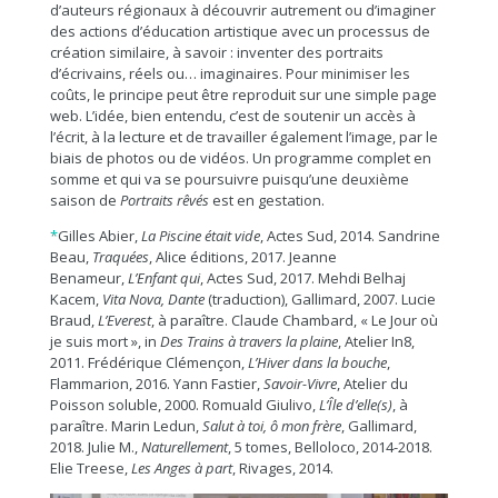
d’auteurs régionaux à découvrir autrement ou d’imaginer
des actions d’éducation artistique avec un processus de
création similaire, à savoir : inventer des portraits
d’écrivains, réels ou… imaginaires. Pour minimiser les
coûts, le principe peut être reproduit sur une simple page
web. L’idée, bien entendu, c’est de soutenir un accès à
l’écrit, à la lecture et de travailler également l’image, par le
biais de photos ou de vidéos. Un programme complet en
somme et qui va se poursuivre puisqu’une deuxième
saison de
Portraits rêvés
est en gestation.
*
Gilles Abier,
La Piscine était vide
, Actes Sud, 2014. Sandrine
Beau,
Traquées
, Alice éditions, 2017. Jeanne
Benameur,
L’Enfant qui
, Actes Sud, 2017. Mehdi Belhaj
Kacem,
Vita Nova, Dante
(traduction), Gallimard, 2007. Lucie
Braud,
L’Everest
, à paraître. Claude Chambard, « Le Jour où
je suis mort », in
Des Trains à travers la plaine
, Atelier In8,
2011. Frédérique Clémençon,
L’Hiver dans la bouche
,
Flammarion, 2016. Yann Fastier,
Savoir-Vivre
, Atelier du
Poisson soluble, 2000. Romuald Giulivo,
L’Île d’elle(s)
, à
paraître. Marin Ledun,
Salut à toi, ô mon frère
, Gallimard,
2018. Julie M.,
Naturellement
, 5 tomes, Belloloco, 2014-2018.
Elie Treese,
Les Anges à part
, Rivages, 2014.