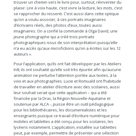
trouver un chemin vers le livre pour, surtout, réinventer du
plaisir. Lire à voix haute, c’est vivre la lecture, les mots, c’est
se rapprocher du ressenti. C’est aussi dans cette optique
qu’on a voulu associer, à ces portraits imaginaires
d’écrivains réels, des photos d’eux, toutes aussi
imaginaires. On a confié la commande à Olga David, une
jeune photographe qui a créé trois portraits
photographiques issus de son interprétation puisqu’elle
n’a eu accès qu’aux microfictions qu’on a écrites sur les 12
auteurs ».
Pour l’application, qu’ils ont fait développer par les Ateliers
In8, ils ont souhaité qu’elle soit très épurée afin qu’aucune
animation ne perturbe l’attention portée aux textes, à la
voix et aux photographies. Lucie et Romuald ont l’habitude
de travailler en atelier d’écriture avec des scolaires, aussi
leur souhait serait que cette application – qui a été
financée par la Drac, la Région Nouvelle-Aquitaine et
soutenue par ALCA -, puisse être un outil pédagogique
pour les bibliothécaires, les documentalistes et les
enseignants puisque ce travail d’écriture numérique pour
mobiles et tablettes a été conçu pour les scolaires, les
lycéens notamment. L’application, installée sur tablettes
peut, par exemple, permettre de présenter une sélection