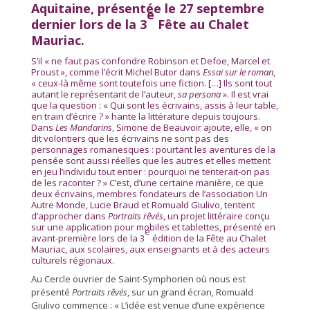
Aquitaine, présentée le 27 septembre
e
dernier lors de la 3
Fête au Chalet
Mauriac.
S’il « ne faut pas confondre Robinson et Defoe, Marcel et
Proust », comme l’écrit Michel Butor dans
Essai sur le roman
,
« ceux-là même sont toutefois une fiction. […] Ils sont tout
autant le représentant de l’auteur,
sa persona »
. Il est vrai
que la question : « Qui sont les écrivains, assis à leur table,
en train d’écrire ? » hante la littérature depuis toujours.
Dans
Les Mandarins
, Simone de Beauvoir ajoute, elle, « on
dit volontiers que les écrivains ne sont pas des
personnages romanesques : pourtant les aventures de la
pensée sont aussi réelles que les autres et elles mettent
en jeu l’individu tout entier : pourquoi ne tenterait-on pas
de les raconter ? » C’est, d’une certaine manière, ce que
deux écrivains, membres fondateurs de l’association Un
Autre Monde, Lucie Braud et Romuald Giulivo, tentent
d’approcher dans
Portraits rêvés
, un projet littéraire conçu
sur une application pour mobiles et tablettes, présenté en
e
avant-première lors de la 3
édition de la Fête au Chalet
Mauriac, aux scolaires, aux enseignants et à des acteurs
culturels régionaux.
Au Cercle ouvrier de Saint-Symphorien où nous est
présenté
Portraits rêvés
, sur un grand écran, Romuald
Giulivo commence : « L’idée est venue d’une expérience