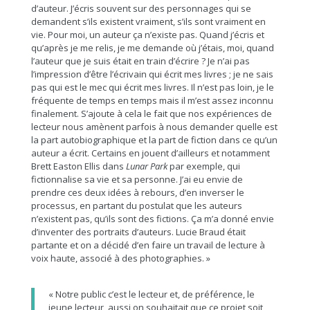
d’auteur. J’écris souvent sur des personnages qui se
demandent s’ils existent vraiment, s’ils sont vraiment en
vie. Pour moi, un auteur ça n’existe pas. Quand j’écris et
qu’après je me relis, je me demande où j’étais, moi, quand
l’auteur que je suis était en train d’écrire ? Je n’ai pas
l’impression d’être l’écrivain qui écrit mes livres ; je ne sais
pas qui est le mec qui écrit mes livres. Il n’est pas loin, je le
fréquente de temps en temps mais il m’est assez inconnu
finalement. S’ajoute à cela le fait que nos expériences de
lecteur nous amènent parfois à nous demander quelle est
la part autobiographique et la part de fiction dans ce qu’un
auteur a écrit. Certains en jouent d’ailleurs et notamment
Brett Easton Ellis dans
Lunar Park
par exemple, qui
fictionnalise sa vie et sa personne. J’ai eu envie de
prendre ces deux idées à rebours, d’en inverser le
processus, en partant du postulat que les auteurs
n’existent pas, qu’ils sont des fictions. Ça m’a donné envie
d’inventer des portraits d’auteurs. Lucie Braud était
partante et on a décidé d’en faire un travail de lecture à
voix haute, associé à des photographies. »
« Notre public c’est le lecteur et, de préférence, le
jeune lecteur, aussi on souhaitait que ce projet soit