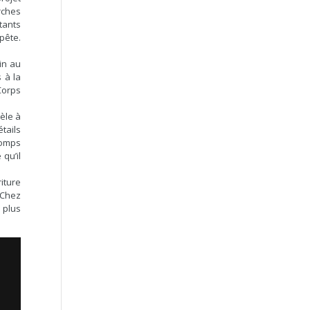
rches
stants
mpête.
in au
 à la
Corps
tèle à
tails
romps
qu’il
iture
 Chez
 plus