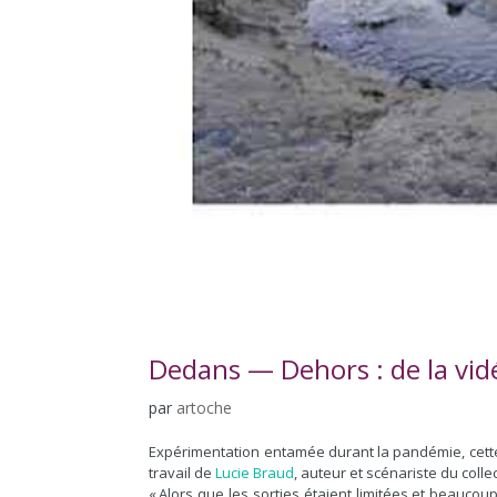
Dedans — Dehors : de la vidé
par
artoche
Expérimentation entamée durant la pandémie, cette n
travail de
Lucie Braud
, auteur et scénariste du collec
« Alors que les sorties étaient limitées et beaucou