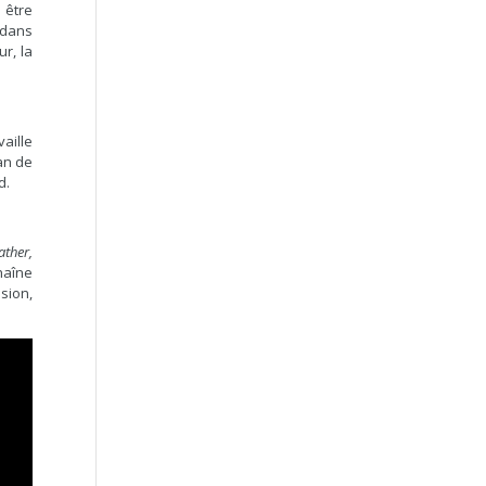
 être
 dans
r, la
vaille
an de
d.
ather,
chaîne
sion,