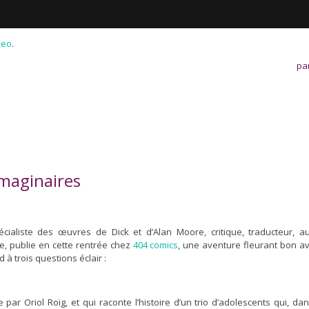
meo
.
pa
imaginaires
écialiste des œuvres de Dick et d’Alan Moore, critique, traducteur, au
e, publie en cette rentrée chez
404 comics
, une aventure fleurant bon av
d à trois questions éclair :
par Oriol Roig, et qui raconte l’histoire d’un trio d’adolescents qui, dan