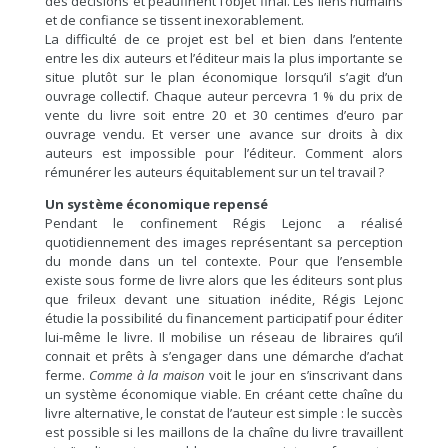
des décisions et peaufinent l’objet final. Les liens humains
et de confiance se tissent inexorablement.
La difficulté de ce projet est bel et bien dans l’entente
entre les dix auteurs et l’éditeur mais la plus importante se
situe plutôt sur le plan économique lorsqu’il s’agit d’un
ouvrage collectif. Chaque auteur percevra 1 % du prix de
vente du livre soit entre 20 et 30 centimes d’euro par
ouvrage vendu. Et verser une avance sur droits à dix
auteurs est impossible pour l’éditeur. Comment alors
rémunérer les auteurs équitablement sur un tel travail ?
Un système économique repensé
Pendant le confinement Régis Lejonc a réalisé
quotidiennement des images représentant sa perception
du monde dans un tel contexte. Pour que l’ensemble
existe sous forme de livre alors que les éditeurs sont plus
que frileux devant une situation inédite, Régis Lejonc
étudie la possibilité du financement participatif pour éditer
lui-même le livre. Il mobilise un réseau de libraires qu’il
connait et prêts à s’engager dans une démarche d’achat
ferme.
Comme à la maison
voit le jour en s’inscrivant dans
un système économique viable. En créant cette chaîne du
livre alternative, le constat de l’auteur est simple : le succès
est possible si les maillons de la chaîne du livre travaillent