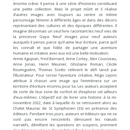
énorme crâne. Il pense à une série d’histoires constituant
une petite collection. Mais le projet mûrit et il réalise
d’autres images avec toujours au centre ce même
personnage féminin à différents âges et dans des décors
représentant des cultures et des époques différentes. Il
imagine désormais un seul livre racontant les neuf vies de
la princesse Gaya. Neuf images pour neuf auteurs
auxquels il pense, parce qu’il aime leur écriture, parce qu’il
les connaît et que l’idée de partager une aventure
humaine et créative avec eux est une belle motivation.
Annie Agopian, Fred Bernard, Anne Cortey, Alex Cousseau,
Anne Jonas, Henri Meunier, Ghislaine Roman, Cécile
Roumiguière, Thomas Scotto relèvent le défi lancé par
l’illustrateur. Pour corser l’aventure créative, Régis Lejonc
attribue à chacun une image qui l’emmènera sur un
territoire d’écriture inconnu pour lui. Les auteurs acceptent
de sortir de leur zone de confort et d’explorer cet ailleurs
d’eux-mêmes. L’objectif est de livrer une histoire à la mi-
novembre 2022, date à laquelle ils se retrouvent alors au
Chalet Mauriac de St Symphorien (33) en présence des
éditeurs. Pendant trois jours, auteurs et éditeurs qui ne se
sont pas encore rencontrés dénouent les nœuds
narratifs, démêlent les questions en suspens, prennent