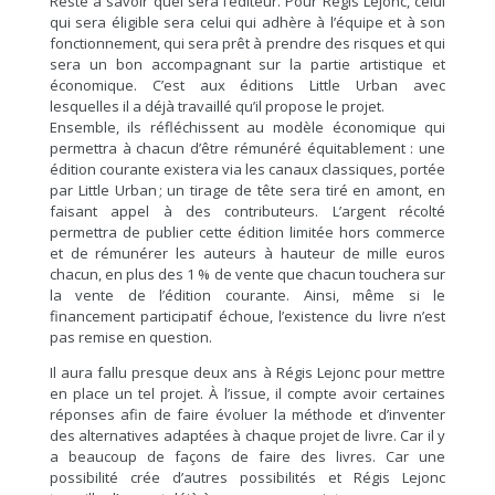
Reste à savoir quel sera l’éditeur. Pour Régis Lejonc, celui
qui sera éligible sera celui qui adhère à l’équipe et à son
fonctionnement, qui sera prêt à prendre des risques et qui
sera un bon accompagnant sur la partie artistique et
économique. C’est aux éditions Little Urban avec
lesquelles il a déjà travaillé qu’il propose le projet.
Ensemble, ils réfléchissent au modèle économique qui
permettra à chacun d’être rémunéré équitablement : une
édition courante existera via les canaux classiques, portée
par Little Urban ; un tirage de tête sera tiré en amont, en
faisant appel à des contributeurs. L’argent récolté
permettra de publier cette édition limitée hors commerce
et de rémunérer les auteurs à hauteur de mille euros
chacun, en plus des 1 % de vente que chacun touchera sur
la vente de l’édition courante. Ainsi, même si le
financement participatif échoue, l’existence du livre n’est
pas remise en question.
Il aura fallu presque deux ans à Régis Lejonc pour mettre
en place un tel projet. À l’issue, il compte avoir certaines
réponses afin de faire évoluer la méthode et d’inventer
des alternatives adaptées à chaque projet de livre. Car il y
a beaucoup de façons de faire des livres. Car une
possibilité crée d’autres possibilités et Régis Lejonc