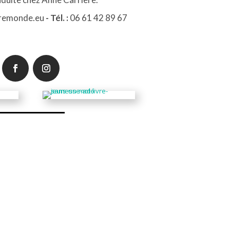
remonde.eu
- Tél. :
06 61 42 89 67