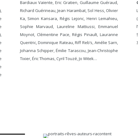
Bardiaux Vaïente, Eric Gratien, Guillaume Guéraud,
,
Richard Guérineau, Jean Harambat, Sol Hess, Olivier
e
Ka, Simon Kansara, Régis Lejonc, Henri Lemahieu,
e
Sophie Marvaud, Laureline Mattiussi, Emmanuel
,
Moynot, Clémentine Pace, Régis Pinault, Lauranne
e
Quentric, Dominique Rateau, Riff Reb’s, Amélie Sarn,
e
Johanna Schipper, Émilie Tarascou, Jean-Christophe
e
Tixier, Éric Thomas, Cyril Touzé, Jo Witek…
e
e