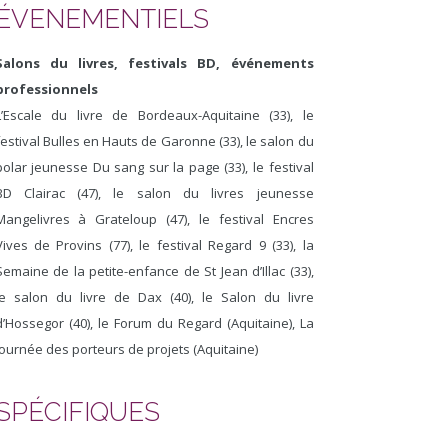
ÉVENEMENTIELS
Salons du livres, festivals BD, événements
professionnels
L’Escale du livre de Bordeaux-Aquitaine (33), le
festival Bulles en Hauts de Garonne (33), le salon du
polar jeunesse Du sang sur la page (33), le festival
BD Clairac (47), le salon du livres jeunesse
Mangelivres à Grateloup (47), le festival Encres
Vives de Provins (77), le festival Regard 9 (33), la
Semaine de la petite-enfance de St Jean d’Illac (33),
le salon du livre de Dax (40), le Salon du livre
d’Hossegor (40), le Forum du Regard (Aquitaine), La
journée des porteurs de projets (Aquitaine)
SPÉCIFIQUES