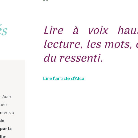
és
Lire à voix haut
lecture, les mots,
du ressenti.
Lire l’article d’Alca
n Autre
 néo-
entées à
 de
par la
lle-