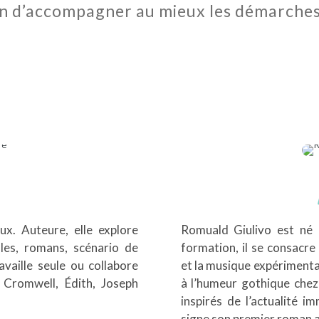
fin d’accompagner au mieux les démarches
x. Auteure, elle explore
Romuald Giulivo est né 
lles, romans, scénario de
formation, il se consacre 
availle seule ou collabore
et la musique expérimental
 Cromwell, Édith, Joseph
à l’humeur gothique chez
inspirés de l’actualité im
signe son premier roman a