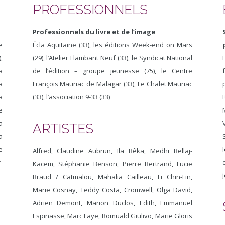
PROFESSIONNELS
Professionnels du livre et de l’image
e
Écla Aquitaine (33), les éditions Week-end on Mars
,
(29), l’Atelier Flambant Neuf (33), le Syndicat National
a
de l’édition – groupe jeunesse (75), le Centre
a
François Mauriac de Malagar (33), Le Chalet Mauriac
a
(33), l’association 9-33 (33)
e
a
ARTISTES
a
e
Alfred, Claudine Aubrun, Ila Bêka, Medhi Bellaj-
-
Kacem, Stéphanie Benson, Pierre Bertrand, Lucie
Braud / Catmalou, Mahalia Cailleau, Li Chin-Lin,
Marie Cosnay, Teddy Costa, Cromwell, Olga David,
Adrien Demont, Marion Duclos, Edith, Emmanuel
Espinasse, Marc Faye, Romuald Giulivo, Marie Gloris